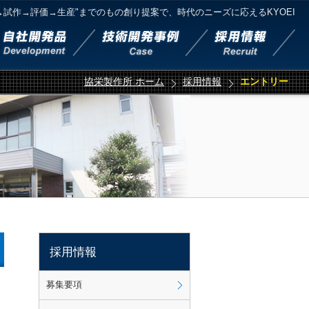
→試作→評価→生産"までのもの創り提案で、時代のニーズに応えるKYOEI
協栄製作所 ホーム
採用情報
エントリー
採用情報
募集要項